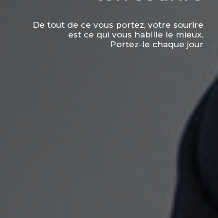
De tout de ce vous portez, votre sourire
est ce qui vous habille le mieux.
Portez-le chaque jour